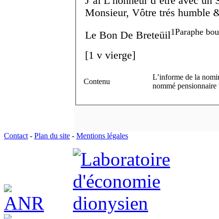
J’ai L’honneur d’être avec un 
Monsieur, Vôtre trés humble & 
1
Paraphe bou
Le B
on
De Breteüil
[
1 v
vierge]
L’informe de la nomi
Contenu
nommé pensionnaire vé
Contact
-
Plan du site
-
Mentions légales