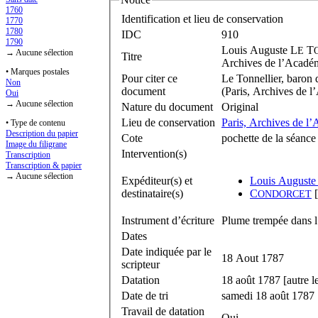
1760
Identification et lieu de conservation
1770
1780
IDC
910
1790
Louis Auguste L
T
E
→ Aucune sélection
Titre
Archives de l’Académ
• Marques postales
Pour citer ce
Le Tonnellier, baron 
Non
document
(Paris, Archives de l
Oui
→ Aucune sélection
Nature du document
Original
Lieu de conservation
Paris, Archives de l
• Type de contenu
Description du papier
Cote
pochette de la séanc
Image du filigrane
Intervention(s)
Transcription
Transcription & papier
→ Aucune sélection
Expéditeur(s) et
Louis Auguste
destinataire(s)
C
[
ONDORCET
Instrument d’écriture
Plume trempée dans l
Dates
Date indiquée par le
18 Aout 1787
scripteur
Datation
18 août 1787 [autre le
Date de tri
samedi 18 août 1787
Travail de datation
Oui