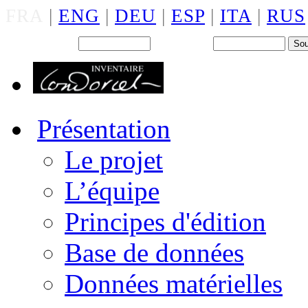
FRA
|
ENG
|
DEU
|
ESP
|
ITA
|
RUS
Back office : Id.
Mot de passe
Présentation
Le projet
L’équipe
Principes d'édition
Base de données
Données matérielles