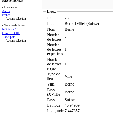
Sélectionner par
• Localisation
Lieux
Autres
France
IDL
28
→ Aucune sélection
Lieu
Berne [Ville] (Suisse)
• Nombre de lettres
Nom
Berne
Inférieur à 10
Entre 10 et 100
Nombre
2
100 et plus
de lettres
→ Aucune sélection
Nombre
de lettres
1
expédiées
Nombre
de lettres
1
reçues
Type de
Ville
lieu
Ville
Berne
Pays
Berne
(XVIIIe)
Pays
Suisse
Latitude
46.94909
Longitude
7.447357