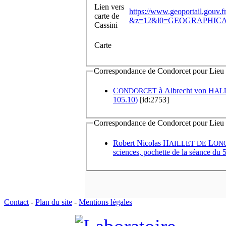
Lien vers
https://www.geoportail.gouv.
carte de
&z=12&l0=GEOGRAPHICAL
Cassini
Carte
Correspondance de Condorcet pour Lieu de
C
à
Albrecht von H
ONDORCET
AL
105.10)
[id:2753]
Correspondance de Condorcet pour Lieu d'
Robert Nicolas H
L
AILLET DE
ON
sciences, pochette de la séance du 
Contact
-
Plan du site
-
Mentions légales