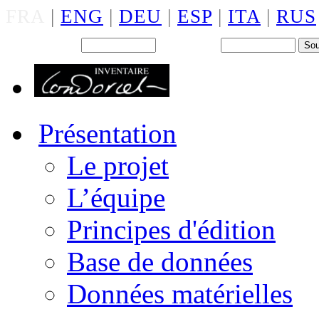
FRA
|
ENG
|
DEU
|
ESP
|
ITA
|
RUS
Back office : Id.
Mot de passe
Présentation
Le projet
L’équipe
Principes d'édition
Base de données
Données matérielles