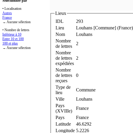
Sélectionner par
• Localisation
Lieux
Autres
France
IDL
293
→ Aucune sélection
Lieu
Louhans [Commune] (France)
• Nombre de lettres
Nom
Louhans
Inférieur à 10
Entre 10 et 100
Nombre
2
100 et plus
de lettres
→ Aucune sélection
Nombre
de lettres
2
expédiées
Nombre
de lettres
0
reçues
Type de
Commune
lieu
Ville
Louhans
Pays
France
(XVIIIe)
Pays
France
Latitude
46.6292
Longitude
5.2226