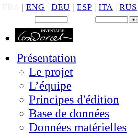
FRA
|
ENG
|
DEU
|
ESP
|
ITA
|
RUS
Back office : Id.
Mot de passe
Présentation
Le projet
L’équipe
Principes d'édition
Base de données
Données matérielles