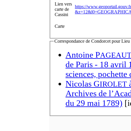
Lien vers
https://www.geoportail.gouv.f
carte de
&z=12&l0=GEOGRAPHICAL
Cassini
Carte
Correspondance de Condorcet pour Lieu d'
Antoine P
AGEAU
de Paris
- 18 avril
sciences, pochette 
Nicolas G
IROLET
Archives de l’Acad
du 29 mai 1789)
[i