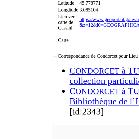
Latitude
45.778771
Longitude
3.085104
Lien vers
https://www.geoportail.gouv.
carte de
&z=12&l0=GEOGRAPHICAL
Cassini
Carte
Correspondance de Condorcet pour Lieu de
C
à
T
ONDORCET
U
collection particuli
C
à
T
ONDORCET
U
Bibliothèque de l’I
[id:2343]