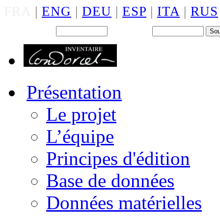
FRA
|
ENG
|
DEU
|
ESP
|
ITA
|
RUS
Back office : Id.
Mot de passe
Présentation
Le projet
L’équipe
Principes d'édition
Base de données
Données matérielles