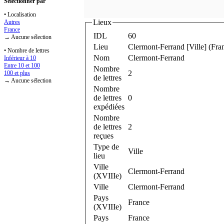
Sélectionner par
• Localisation
Lieux
Autres
France
IDL
60
→ Aucune sélection
Lieu
Clermont-Ferrand [Ville] (Fra
• Nombre de lettres
Nom
Clermont-Ferrand
Inférieur à 10
Entre 10 et 100
Nombre
2
100 et plus
de lettres
→ Aucune sélection
Nombre
de lettres
0
expédiées
Nombre
de lettres
2
reçues
Type de
Ville
lieu
Ville
Clermont-Ferrand
(XVIIIe)
Ville
Clermont-Ferrand
Pays
France
(XVIIIe)
Pays
France