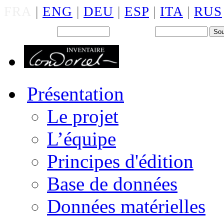
FRA
|
ENG
|
DEU
|
ESP
|
ITA
|
RUS
Back office : Id.
Mot de passe
Présentation
Le projet
L’équipe
Principes d'édition
Base de données
Données matérielles