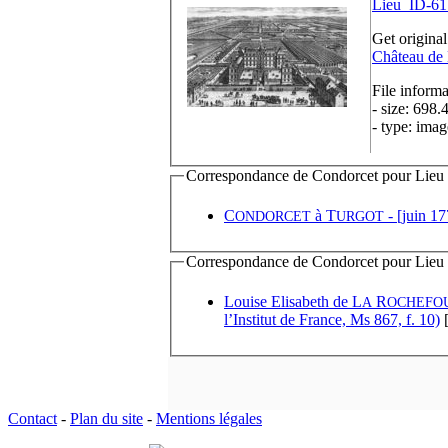
Lieu_ID-61
Get original
Château de
File informa
- size: 698.
- type: imag
Correspondance de Condorcet pour Lieu de
C
à
T
- [juin 17
ONDORCET
URGOT
Correspondance de Condorcet pour Lieu d'
Louise Elisabeth de L
R
A
OCHEFO
l’Institut de France, Ms 867, f. 10)
[
Contact
-
Plan du site
-
Mentions légales