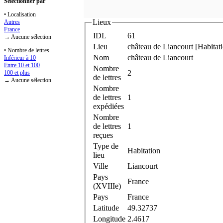
Sélectionner par
• Localisation
Lieux
Autres
France
IDL
61
→ Aucune sélection
Lieu
château de Liancourt [Habitat
• Nombre de lettres
Nom
château de Liancourt
Inférieur à 10
Entre 10 et 100
Nombre
2
100 et plus
de lettres
→ Aucune sélection
Nombre
de lettres
1
expédiées
Nombre
de lettres
1
reçues
Type de
Habitation
lieu
Ville
Liancourt
Pays
France
(XVIIIe)
Pays
France
Latitude
49.32737
Longitude
2.4617