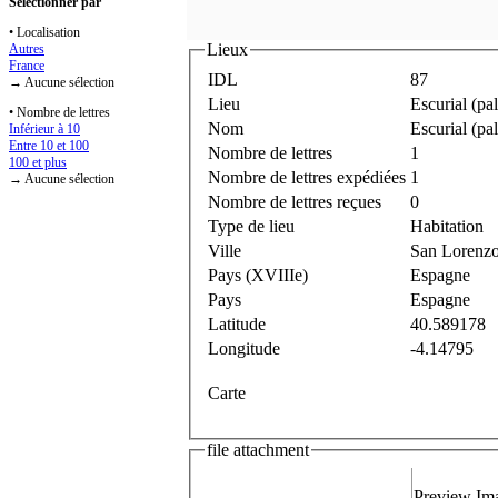
Sélectionner par
• Localisation
Lieux
Autres
France
IDL
87
→ Aucune sélection
Lieu
Escurial (pa
• Nombre de lettres
Nom
Escurial (pal
Inférieur à 10
Entre 10 et 100
Nombre de lettres
1
100 et plus
Nombre de lettres expédiées
1
→ Aucune sélection
Nombre de lettres reçues
0
Type de lieu
Habitation
Ville
San Lorenzo
Pays (XVIIIe)
Espagne
Pays
Espagne
Latitude
40.589178
Longitude
-4.14795
Carte
file attachment
Preview Im