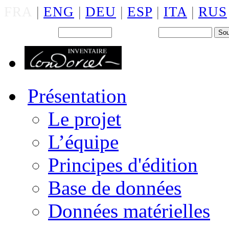
FRA
|
ENG
|
DEU
|
ESP
|
ITA
|
RUS
Back office : Id.
Mot de passe
Présentation
Le projet
L’équipe
Principes d'édition
Base de données
Données matérielles