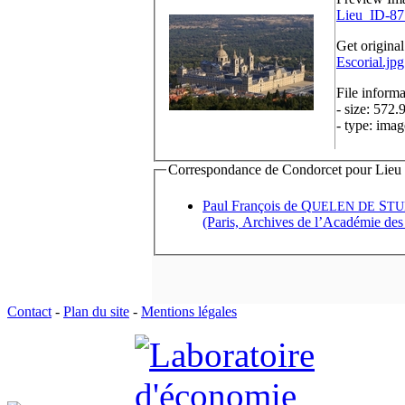
Lieu_ID-87
Get original
Escorial.jp
File informa
- size: 572.
- type: imag
Correspondance de Condorcet pour Lieu d'
Paul François de Q
S
UELEN DE
TU
(Paris, Archives de l’Académie des 
Contact
-
Plan du site
-
Mentions légales