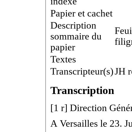
indexé
Papier et cachet
Description
Feui
sommaire du
fili
papier
Textes
Transcripteur(s)
JH 
Transcription
[
1 r
]
Direction Généra
A Versailles le 23. J