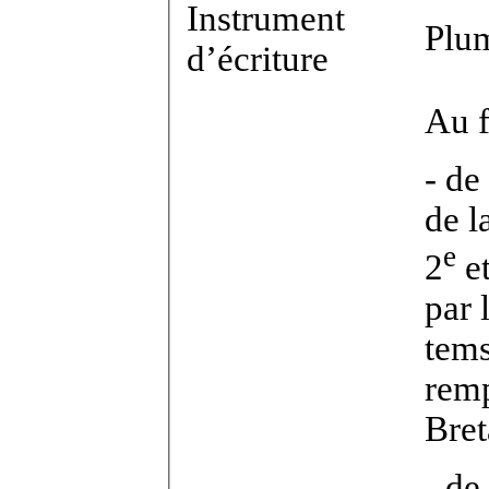
Instrument
Plum
d’écriture
Au f.
- de
de l
e
2
et
par 
tems
remp
Bret
- de