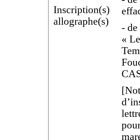
Inscription(s)
effa
allographe(s)
- de
« Le
Temp
Fouc
CAS
[Not
d’in
lett
pour
maré