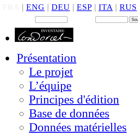
FRA
|
ENG
|
DEU
|
ESP
|
ITA
|
RUS
Back office : Id.
Mot de passe
Présentation
Le projet
L’équipe
Principes d'édition
Base de données
Données matérielles