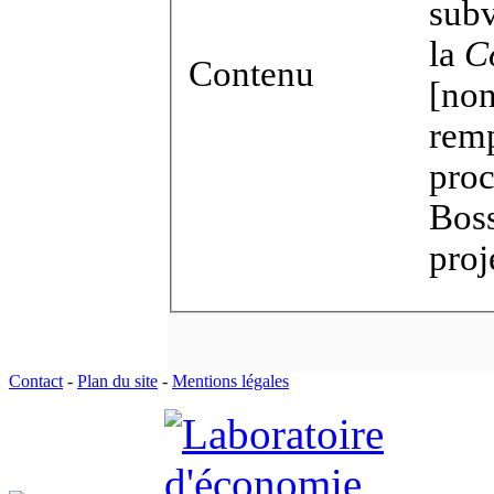
subv
la
C
Contenu
[non
remp
proc
Boss
proj
Contact
-
Plan du site
-
Mentions légales