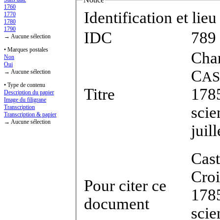
1760
Identification et lie
1770
1780
1790
IDC
789
→ Aucune sélection
• Marques postales
Char
Non
Oui
C
→ Aucune sélection
AS
• Type de contenu
Titre
1785
Description du papier
Image du filigrane
scie
Transcription
Transcription & papier
→ Aucune sélection
juil
Cast
Croi
Pour citer ce
1785
document
scie