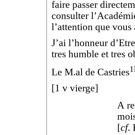
faire passer directem
consulter l’Académie
l’attention que vous
J’ai l’honneur d’Etr
tres humble et tres o
1
Le M.
al
de Castries
[
1 v
vierge]
A re
mois
[
cf
.