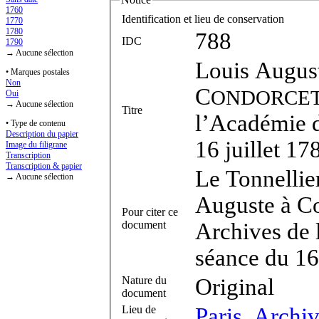
1760
Identification et lieu de conservation
1770
1780
788
IDC
1790
→ Aucune sélection
Louis Augus
• Marques postales
Non
C
ONDORCE
Oui
→ Aucune sélection
Titre
l’Académie d
• Type de contenu
Description du papier
16 juillet 17
Image du filigrane
Transcription
Transcription & papier
Le Tonnellier
→ Aucune sélection
Auguste à Con
Pour citer ce
document
Archives de 
séance du 16 
Nature du
Original
document
Lieu de
Paris, Archi