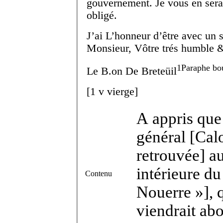
gouvernement. Je vous en serai
obligé.
J’ai L’honneur d’être avec un 
Monsieur, Vôtre trés humble & 
1
Paraphe bo
Le B.
on
De Breteüil
[
1 v
vierge]
A appris que
général [Calo
retrouvée] au
intérieure du
Contenu
Nouerre »], 
viendrait abo