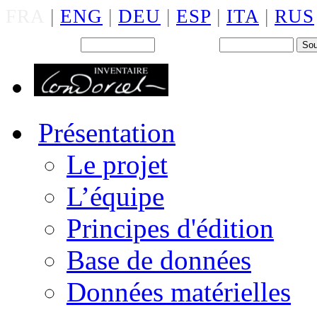
FRA
|
ENG
|
DEU
|
ESP
|
ITA
|
RUS
Back office : Id.
Mot de passe
Présentation
Le projet
L’équipe
Principes d'édition
Base de données
Données matérielles