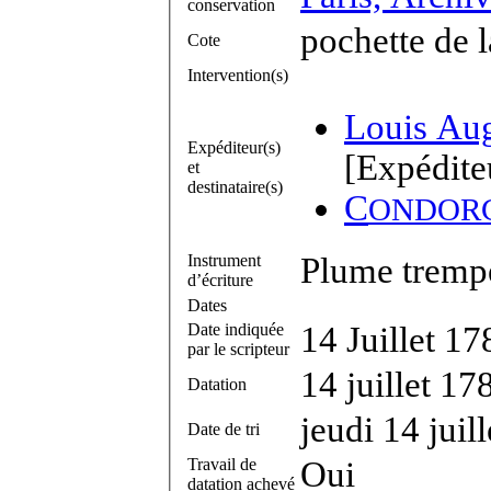
conservation
pochette de l
Cote
Intervention(s)
Louis Au
Expéditeur(s)
[Expédite
et
destinataire(s)
C
ONDOR
Instrument
Plume trempé
d’écriture
Dates
Date indiquée
14 Juillet 17
par le scripteur
14 juillet 17
Datation
jeudi 14 juil
Date de tri
Travail de
Oui
datation achevé