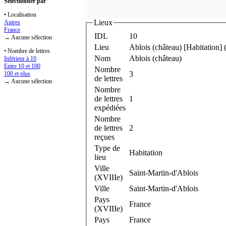
Sélectionner par
• Localisation
Lieux
Autres
France
IDL
10
→ Aucune sélection
Lieu
Ablois (château) [Habitation] 
• Nombre de lettres
Nom
Ablois (château)
Inférieur à 10
Entre 10 et 100
Nombre
3
100 et plus
de lettres
→ Aucune sélection
Nombre
de lettres
1
expédiées
Nombre
de lettres
2
reçues
Type de
Habitation
lieu
Ville
Saint-Martin-d'Ablois
(XVIIIe)
Ville
Saint-Martin-d'Ablois
Pays
France
(XVIIIe)
Pays
France