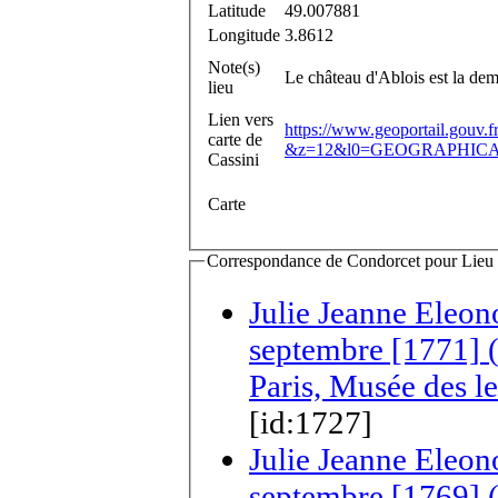
Latitude
49.007881
Longitude
3.8612
Note(s)
Le château d'Ablois est la de
lieu
Lien vers
https://www.geoportail.gouv.
carte de
&z=12&l0=GEOGRAPHICAL
Cassini
Carte
Correspondance de Condorcet pour Lieu de
Julie Jeanne Eleo
septembre [1771] 
Paris, Musée des le
[id:1727]
Julie Jeanne Eleo
septembre [1769] (