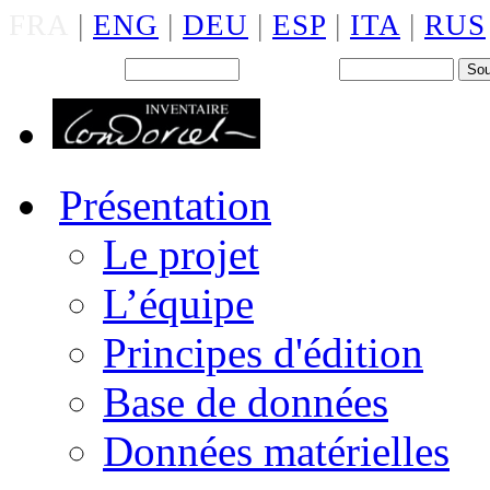
FRA
|
ENG
|
DEU
|
ESP
|
ITA
|
RUS
Back office : Id.
Mot de passe
Présentation
Le projet
L’équipe
Principes d'édition
Base de données
Données matérielles