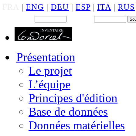
FRA
|
ENG
|
DEU
|
ESP
|
ITA
|
RUS
Back office : Id.
Mot de passe
Présentation
Le projet
L’équipe
Principes d'édition
Base de données
Données matérielles