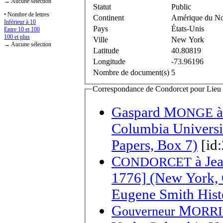
→ Aucune sélection
Statut
Public
• Nombre de lettres
Continent
Amérique du N
Inférieur à 10
Pays
États-Unis
Entre 10 et 100
100 et plus
Ville
New York
→ Aucune sélection
Latitude
40.80819
Longitude
-73.96196
Nombre de document(s)
5
Correspondance de Condorcet pour Lieu d
Gaspard M
ONGE
Columbia Universi
Papers, Box 7)
[id
C
à
Je
ONDORCET
1776] (New York, 
Eugene Smith Histo
G
M
ouverneur
ORRI