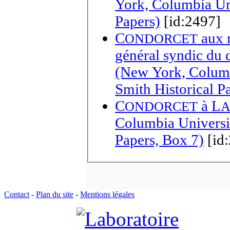
York, Columbia Un
Papers)
[id:2497]
C
aux membres du directoire et au procureur
ONDORCET
général syndic du
(New York, Columb
Smith Historical P
C
à
L
ONDORCET
Columbia Universi
Papers, Box 7)
[id
Contact
-
Plan du site
-
Mentions légales