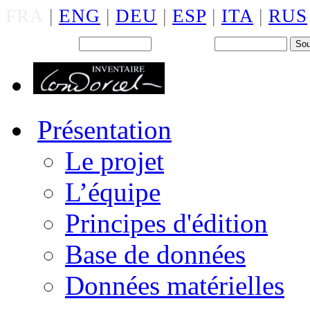
FRA
|
ENG
|
DEU
|
ESP
|
ITA
|
RUS
Back office : Id.
Mot de passe
Présentation
Le projet
L’équipe
Principes d'édition
Base de données
Données matérielles