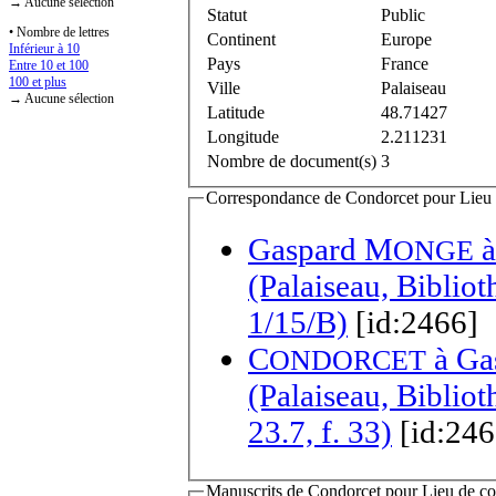
→ Aucune sélection
Statut
Public
• Nombre de lettres
Continent
Europe
Inférieur à 10
Pays
France
Entre 10 et 100
100 et plus
Ville
Palaiseau
→ Aucune sélection
Latitude
48.71427
Longitude
2.211231
Nombre de document(s)
3
Correspondance de Condorcet pour Lieu d
Gaspard M
ONGE
(Palaiseau, Biblio
1/15/B)
[id:2466]
C
à
Ga
ONDORCET
(Palaiseau, Biblio
23.7, f. 33)
[id:246
Manuscrits de Condorcet pour Lieu de con