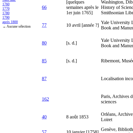
[quelques
Washington, Dibn
1760
66
semaines après le
History of Scien
1770
1er juin 1765]
Smithsonian Libr
1780
1790
après 1800
Yale University 
77
10 avril [année ?]
→ Aucune sélection
Book and Manusc
Yale University 
80
[s. d.]
Book and Manusc
85
[s. d.]
Ribemont, Musé
87
Localisation inc
Paris, Archives 
162
sciences
Orléans, Archive
40
8 août 1853
Loiret
Genève, Bibliot
57
10 janvier [1758]