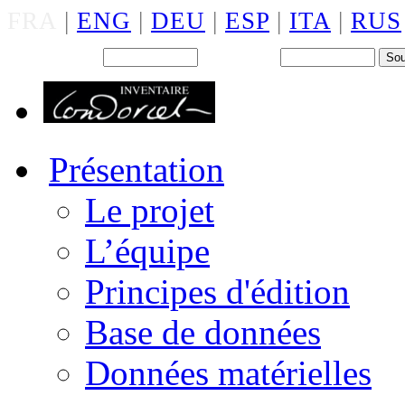
FRA
|
ENG
|
DEU
|
ESP
|
ITA
|
RUS
Back office : Id.
Mot de passe
Présentation
Le projet
L’équipe
Principes d'édition
Base de données
Données matérielles