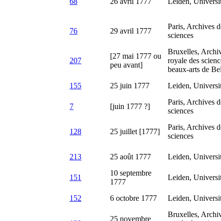
68
26 avril 1777
Leiden, Universit
Paris, Archives 
76
29 avril 1777
sciences
Bruxelles, Archi
[27 mai 1777 ou
207
royale des science
peu avant]
beaux-arts de Be
155
25 juin 1777
Leiden, Universit
Paris, Archives 
7
[juin 1777 ?]
sciences
Paris, Archives 
128
25 juillet [1777]
sciences
213
25 août 1777
Leiden, Universit
10 septembre
151
Leiden, Universit
1777
152
6 octobre 1777
Leiden, Universit
Bruxelles, Archi
25 novembre