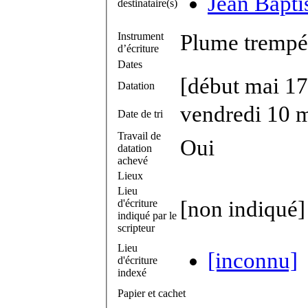
Jean Bapti
destinataire(s)
Instrument
Plume trempée
d’écriture
Dates
[début mai 1
Datation
vendredi 10 
Date de tri
Travail de
Oui
datation
achevé
Lieux
Lieu
[non indiqué]
d'écriture
indiqué par le
scripteur
Lieu
[inconnu]
d'écriture
indexé
Papier et cachet