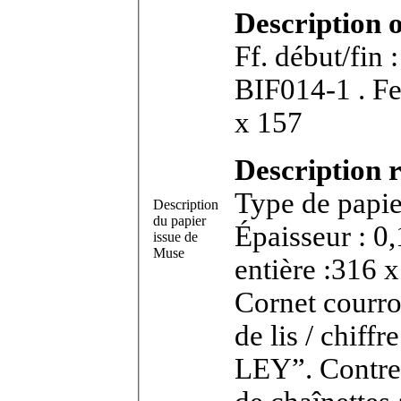
Description 
Ff. début/fin 
BIF014-1 . Feuillet in-4°. Dimensions feuillet : 201
x 157
Description r
Type de papier
Description
du papier
Épaisseur : 0
issue de
Muse
entière :316 x
Cornet courro
de lis / chif
LEY”. Contrem