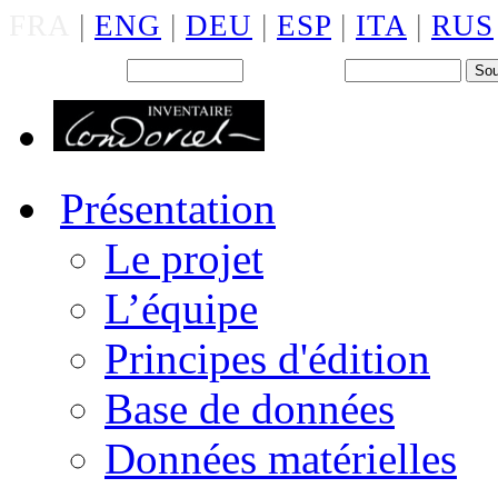
FRA
|
ENG
|
DEU
|
ESP
|
ITA
|
RUS
Back office : Id.
Mot de passe
Présentation
Le projet
L’équipe
Principes d'édition
Base de données
Données matérielles