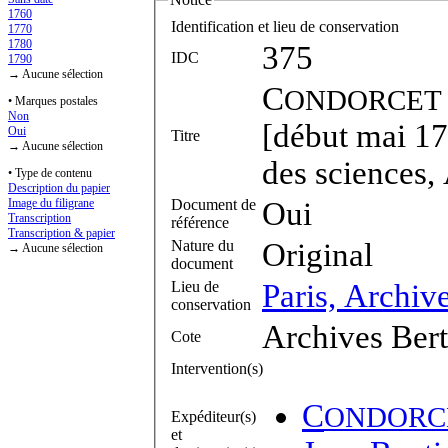
1760
Identification et lieu de conservation
1770
1780
375
IDC
1790
→ Aucune sélection
C
ONDORCET
• Marques postales
Non
[début mai 17
Oui
Titre
→ Aucune sélection
des sciences, 
• Type de contenu
Description du papier
Document de
Oui
Image du filigrane
Transcription
référence
Transcription & papier
Nature du
Original
→ Aucune sélection
document
Lieu de
Paris, Archiv
conservation
Archives Bert
Cote
Intervention(s)
C
ONDORC
Expéditeur(s)
et