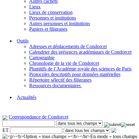
Autres cachets
Lieux
Lieux de conservation
Personnes et institutions
Autres personnes et institutions
Papiers et filigranes
Outils
Adresses et déplacements de Condorcet
Calendrier des présences académiques de Condorcet
Cartographie
Chronologie de la vie de Condorcet
Plumitifs de l’Académie royale des sciences de Paris
Protocoles descriptifs pour données matérielles
Répertoire sélectif des filigranes
Ressources documentaires
Actualités
Correspondance de Condorcet
ET