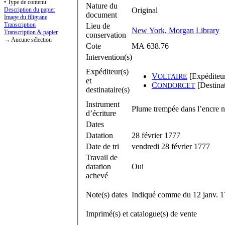
• Type de contenu
Nature du
Description du papier
Original
document
Image du filigrane
Transcription
Lieu de
New York, Morgan Library
Transcription & papier
conservation
→ Aucune sélection
Cote
MA 638.76
Intervention(s)
Expéditeur(s)
V
[Expéditeu
OLTAIRE
et
C
[Destinat
ONDORCET
destinataire(s)
Instrument
Plume trempée dans l’encre n
d’écriture
Dates
Datation
28 février 1777
Date de tri
vendredi 28 février 1777
Travail de
datation
Oui
achevé
Note(s) dates
Indiqué comme du 12 janv. 17
Imprimé(s) et catalogue(s) de vente