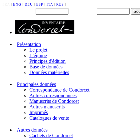
FRA
|
ENG
|
DEU
|
ESP
|
ITA
|
RUS
|
Back office : Id.
Mot de passe
Présentation
Le projet
L’équipe
Principes d'édition
Base de données
Données matérielles
Principales données
Correspondance de Condorcet
Autres correspondances
Manuscrits de Condorcet
Autres manuscrits
Imprimés
Catalogues de vente
Autres données
Cachets de Condorcet