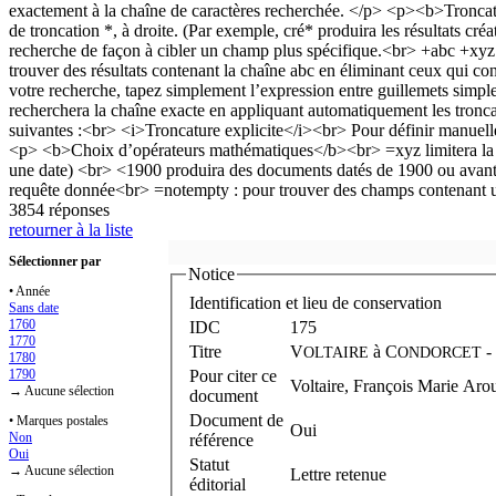
3854 réponses
retourner à la liste
Sélectionner par
Notice
• Année
Identification et lieu de conservation
Sans date
1760
IDC
175
1770
Titre
V
à
C
-
OLTAIRE
ONDORCET
1780
1790
Pour citer ce
Voltaire, François Marie Aro
→ Aucune sélection
document
Document de
• Marques postales
Oui
Non
référence
Oui
Statut
→ Aucune sélection
Lettre retenue
éditorial