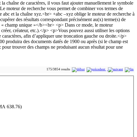
175/3854 results
 MA 638.76)