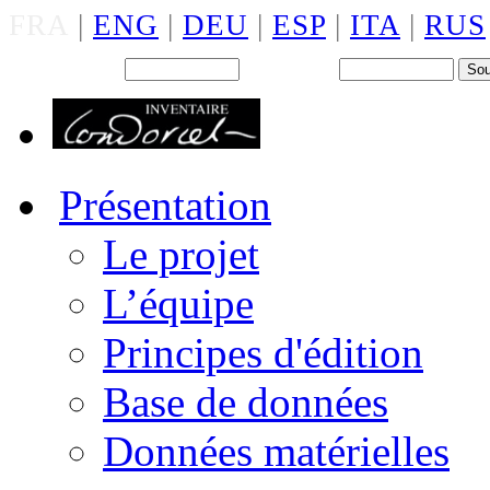
FRA
|
ENG
|
DEU
|
ESP
|
ITA
|
RUS
Back office : Id.
Mot de passe
Présentation
Le projet
L’équipe
Principes d'édition
Base de données
Données matérielles