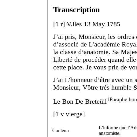
Transcription
[
1 r
]
V.
lles
13 May 1785
J’ai pris, Monsieur, les ordres
d’associé de L’académie Royal
la classe d’anatomie. Sa Maje
Liberté de procéder quand elle
cette place. Je vous prie de vou
J’ai L’honneur d’être avec un 
Monsieur, Vôtre trés humble & 
1
Paraphe bou
Le B
on
De Breteüil
[
1 v
vierge]
L’informe que l’Ads 
Contenu
anatomiste.