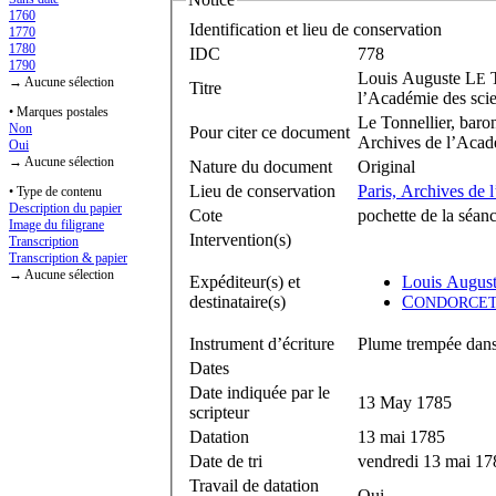
1760
Identification et lieu de conservation
1770
1780
IDC
778
1790
Louis Auguste L
E
→ Aucune sélection
Titre
l’Académie des scie
• Marques postales
Le Tonnellier, baro
Non
Pour citer ce document
Archives de l’Acadé
Oui
→ Aucune sélection
Nature du document
Original
Lieu de conservation
Paris, Archives de 
• Type de contenu
Description du papier
Cote
pochette de la séan
Image du filigrane
Intervention(s)
Transcription
Transcription & papier
→ Aucune sélection
Expéditeur(s) et
Louis Augus
destinataire(s)
C
ONDORCE
Instrument d’écriture
Plume trempée dans 
Dates
Date indiquée par le
13 May 1785
scripteur
Datation
13 mai 1785
Date de tri
vendredi 13 mai 17
Travail de datation
Oui