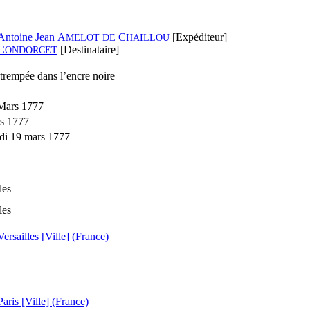
Antoine Jean A
C
[Expéditeur]
MELOT
DE
HAILLOU
C
[Destinataire]
ONDORCET
trempée dans l’encre noire
 Mars 1777
s 1777
di 19 mars 1777
les
les
Versailles [Ville] (France)
Paris [Ville] (France)