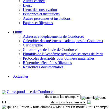
Autres cachets
Lieux
Lieux de conservation
Personnes et institutions
Autres personnes et institutions
Papiers et filigranes
Outils
Adresses et déplacements de Condorcet
Calendrier des présences académiques de Condorcet
Cartographie
Chronologie de la vie de Condorcet
Plumitifs de l’Académie royale des sciences de Paris
Protocoles descriptifs pour données matérielles
Répertoire sélectif des filigranes
Ressources documentaires
Actualités
Correspondance de Condorcet
ET