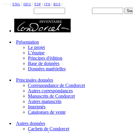
FRA
|
ENG
|
DEU
|
ESP
|
ITA
|
RUS
|
Back office : Id.
Mot de passe
Présentation
Le projet
L’équipe
Principes d'édition
Base de données
Données matérielles
Principales données
Correspondance de Condorcet
Autres correspondances
Manuscrits de Condorcet
Autres manuscrits
Imprimés
Catalogues de vente
Autres données
Cachets de Condorcet