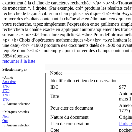
3854 réponses
retourner à la liste
Sélectionner par
Notice
• Année
Identification et lieu de conservation
Sans date
1760
IDC
977
1770
Antoin
1780
Titre
mars 1
1790
→ Aucune sélection
Amelot
Pour citer ce document
1777)
• Marques postales
Non
Nature du document
Origin
Oui
Lieu de conservation
Paris,
→ Aucune sélection
Cote
pochet