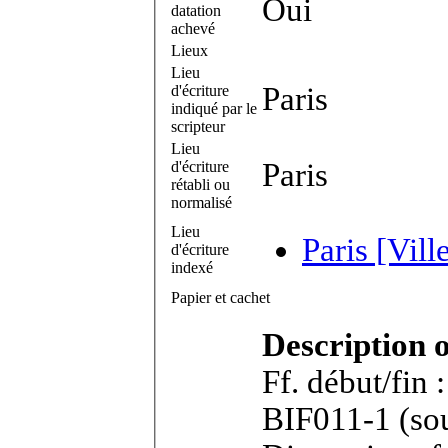
Oui
datation
achevé
Lieux
Lieu
Paris
d'écriture
indiqué par le
scripteur
Lieu
Paris
d'écriture
rétabli ou
normalisé
Lieu
Paris [Vill
d'écriture
indexé
Papier et cachet
Description 
Ff. début/fin 
BIF011-1 (sous réserves). Bifeuillet in-4°.