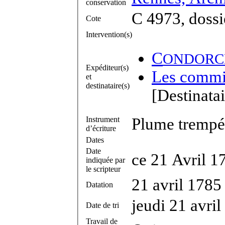
conservation
C 4973, dossi
Cote
Intervention(s)
C
ONDORC
Expéditeur(s)
Les commis
et
destinataire(s)
[Destinatai
Instrument
Plume trempée
d’écriture
Dates
Date
ce 21 Avril 1
indiquée par
le scripteur
21 avril 1785
Datation
jeudi 21 avri
Date de tri
Travail de