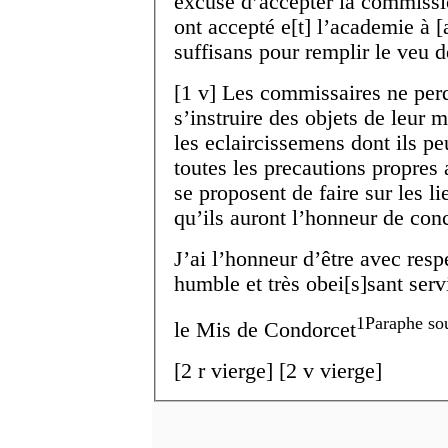
excusé d’accepter la commissi
ont accepté e[t] l’academie à [a
suffisans pour remplir le veu 
[
1 v
]
Les commissaires ne per
s’instruire des objets de leur 
les eclaircissemens dont ils pe
toutes les precautions propres a
se proposent de faire sur les li
qu’ils auront l’honneur de con
J’ai l’honneur d’être avec res
humble et très obei[s]sant serv
1
Paraphe sou
le M
is
de Condorcet
[
2 r
vierge]
[
2 v
vierge]