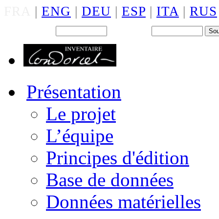
FRA
|
ENG
|
DEU
|
ESP
|
ITA
|
RUS
Back office : Id.
Mot de passe
Présentation
Le projet
L’équipe
Principes d'édition
Base de données
Données matérielles