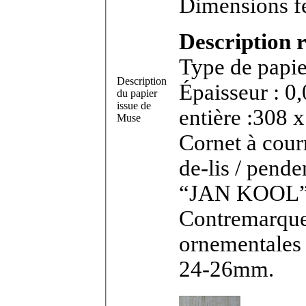
Dimensions fe
Description r
Type de papier
Description
Épaisseur : 0
du papier
issue de
entière :308 x
Muse
Cornet à courr
de-lis / pende
“JAN KOOL”, majuscules ornementales curs
Contremarqu
ornementales c
24-26mm.