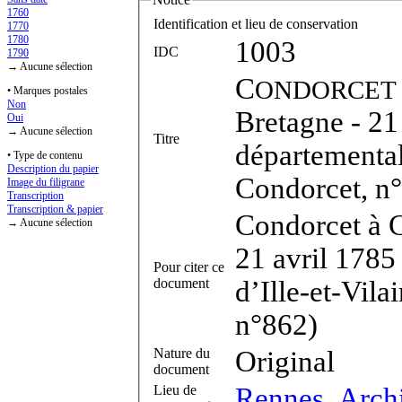
1760
Identification et lieu de conservation
1770
1780
1003
IDC
1790
→ Aucune sélection
C
au
ONDORCET
• Marques postales
Non
Bretagne
- 21
Oui
→ Aucune sélection
Titre
départemental
• Type de contenu
Description du papier
Condorcet, n
Image du filigrane
Transcription
Transcription & papier
Condorcet à C
→ Aucune sélection
21 avril 1785
Pour citer ce
document
d’Ille-et-Vila
n°862)
Nature du
Original
document
Lieu de
Rennes, Archi