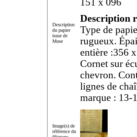
151 x 096
Description r
Description
Type de papie
du papier
issue de
rugueux. Épai
Muse
entière :356 x
Cornet sur éc
chevron. Con
lignes de cha
marque : 13-
Image(s) de
référence du
filigrane