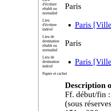
Paris
d'écriture
rétabli ou
normalisé
Lieu
Paris [Vill
d'écriture
indexé
Lieu de
Paris
destination
rétabli ou
normalisé
Lieu de
Paris [Vill
destination
indexé
Papier et cachet
Description 
Ff. début/fin
(sous réserves). Feuillet in-8