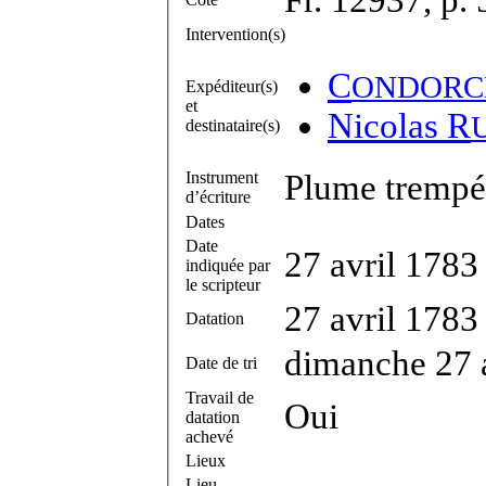
Intervention(s)
C
ONDORC
Expéditeur(s)
et
Nicolas R
destinataire(s)
Instrument
Plume trempée
d’écriture
Dates
Date
27 avril 1783
indiquée par
le scripteur
27 avril 1783
Datation
dimanche 27 
Date de tri
Travail de
Oui
datation
achevé
Lieux
Lieu