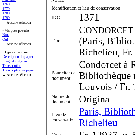
1760
Identification et lieu de conservation
1770
1780
1371
IDC
1790
→ Aucune sélection
C
ONDORCET
• Marques postales
Non
(Paris, Biblio
Oui
Titre
→ Aucune sélection
Richelieu, Fr.
• Type de contenu
Description du papier
Condorcet à Ru
Image du filigrane
Transcription
Transcription & papier
Pour citer ce
Bibliothèque 
→ Aucune sélection
document
Louvois / Fr.
Nature du
Original
document
Paris, Bibliot
Lieu de
conservation
Richelieu
Fr. 12937, p.
Cote