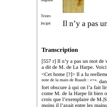
Textes
Il n’y a pas u
Incipit
Transcription
[
557 r
]
Il n’y a pas un mot de 
a dit de M. de La Harpe. Voici
<Cet home [?]> Il a lu reelle
note de la main de Ruault :
+
.
dans
fort obscure à qui on l’a fait li
come M. de la Harpe lit bien on
crois que l’exemplaire de M.|S
moins il l’avait entre les main