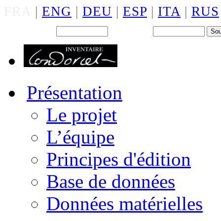
FRA
|
ENG
|
DEU
|
ESP
|
ITA
|
RUS
Back office : Id.
Mot de passe
Présentation
Le projet
L’équipe
Principes d'édition
Base de données
Données matérielles