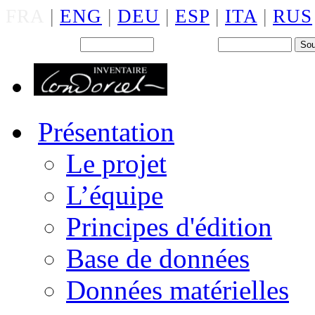
FRA
|
ENG
|
DEU
|
ESP
|
ITA
|
RUS
Back office : Id.
Mot de passe
Présentation
Le projet
L’équipe
Principes d'édition
Base de données
Données matérielles