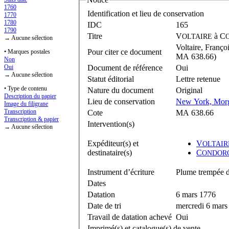
1760
Identification et lieu de conservation
1770
1780
IDC
165
1790
Titre
V
à
C
OLTAIRE
→ Aucune sélection
Voltaire, Franç
Pour citer ce document
• Marques postales
MA 638.66)
Non
Document de référence
Oui
Oui
→ Aucune sélection
Statut éditorial
Lettre retenue
• Type de contenu
Nature du document
Original
Description du papier
Lieu de conservation
New York, Morg
Image du filigrane
Transcription
Cote
MA 638.66
Transcription & papier
Intervention(s)
→ Aucune sélection
Expéditeur(s) et
V
OLTAIR
destinataire(s)
C
ONDOR
Instrument d’écriture
Plume trempée d
Dates
Datation
6 mars 1776
Date de tri
mercredi 6 mars
Travail de datation achevé
Oui
Imprimé(s) et catalogue(s) de vente