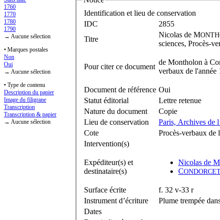
1760
Identification et lieu de conservation
1770
1780
IDC
2855
1790
Nicolas de M
ONTH
→ Aucune sélection
Titre
sciences, Procès-ver
• Marques postales
Non
de Montholon à Cond
Oui
Pour citer ce document
verbaux de l'année 1
→ Aucune sélection
• Type de contenu
Document de référence
Oui
Description du papier
Statut éditorial
Lettre retenue
Image du filigrane
Transcription
Nature du document
Copie
Transcription & papier
Lieu de conservation
Paris, Archives de 
→ Aucune sélection
Cote
Procès-verbaux de l
Intervention(s)
Expéditeur(s) et
Nicolas de M
destinataire(s)
C
ONDORCE
Surface écrite
f. 32 v-33 r
Instrument d’écriture
Plume trempée dans 
Dates