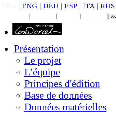
FRA
|
ENG
|
DEU
|
ESP
|
ITA
|
RUS
Back office : Id.
Mot de passe
Présentation
Le projet
L’équipe
Principes d'édition
Base de données
Données matérielles