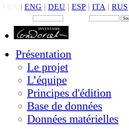
FRA
|
ENG
|
DEU
|
ESP
|
ITA
|
RUS
Back office : Id.
Mot de passe
Présentation
Le projet
L’équipe
Principes d'édition
Base de données
Données matérielles