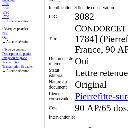
1760
Identification et lieu de conservation
1770
1780
3082
IDC
1790
→ Aucune sélection
C
ONDORCET
• Marques postales
Non
1784] (Pierref
Oui
Titre
→ Aucune sélection
France, 90 AP
• Type de contenu
Description du papier
Document de
Oui
Image du filigrane
Transcription
référence
Transcription & papier
Statut
Lettre retenue
→ Aucune sélection
éditorial
Nature du
Original
document
Lieu de
Pierrefitte-su
conservation
90 AP/65 dos
Cote
Intervention(s)