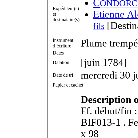
C
ONDORC
Expéditeur(s)
Etienne A
et
destinataire(s)
[Destin
fils
Instrument
Plume trempée
d’écriture
Dates
[juin 1784]
Datation
mercredi 30 j
Date de tri
Papier et cachet
Description 
Ff. début/fin 
BIF013-1 . Feuillet in-8°. Dimensions feuillet : 153
x 98