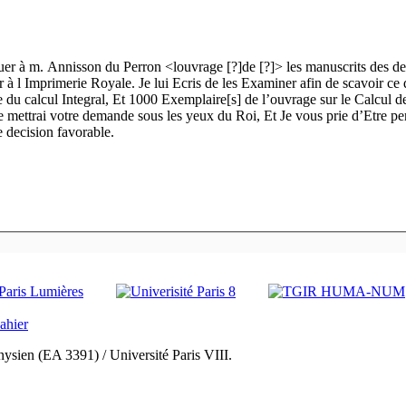
uer à m. Annisson du Perron <louvrage [?]de [?]> les manuscrits des d
 à l Imprimerie Royale. Je lui Ecris de les Examiner afin de scavoir ce 
 du calcul Integral, Et 1000 Exemplaire[s] de l’ouvrage sur le Calcul d
Je mettrai votre demande sous les yeux du Roi, Et Je vous prie d’Etre p
ne decision favorable.
ysien (EA 3391) / Université Paris VIII.