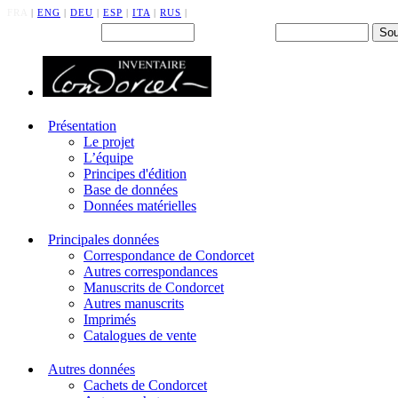
FRA
|
ENG
|
DEU
|
ESP
|
ITA
|
RUS
|
Back office : Id.
Mot de passe
Présentation
Le projet
L’équipe
Principes d'édition
Base de données
Données matérielles
Principales données
Correspondance de Condorcet
Autres correspondances
Manuscrits de Condorcet
Autres manuscrits
Imprimés
Catalogues de vente
Autres données
Cachets de Condorcet