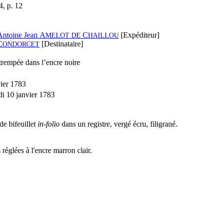
, p. 12
Antoine Jean A
C
[Expéditeur]
MELOT
DE
HAILLOU
C
[Destinataire]
ONDORCET
rempée dans l’encre noire
vier 1783
di 10 janvier 1783
de bifeuillet
in-folio
dans un registre, vergé écru, filigrané.
réglées à l'encre marron clair.