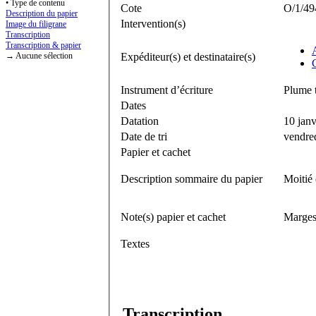
• Type de contenu
Cote
O/1/494
Description du papier
Intervention(s)
Image du filigrane
Transcription
Transcription & papier
→ Aucune sélection
Expéditeur(s) et destinataire(s)
Instrument d’écriture
Plume t
Dates
Datation
10 jan
Date de tri
vendre
Papier et cachet
Description sommaire du papier
Moitié 
Note(s) papier et cachet
Marges 
Textes
Transcription