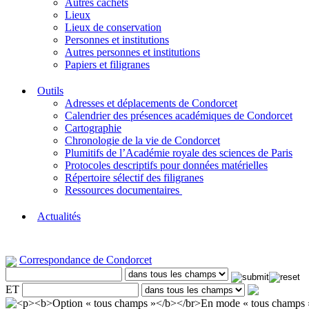
Autres cachets
Lieux
Lieux de conservation
Personnes et institutions
Autres personnes et institutions
Papiers et filigranes
Outils
Adresses et déplacements de Condorcet
Calendrier des présences académiques de Condorcet
Cartographie
Chronologie de la vie de Condorcet
Plumitifs de l’Académie royale des sciences de Paris
Protocoles descriptifs pour données matérielles
Répertoire sélectif des filigranes
Ressources documentaires
Actualités
Correspondance de Condorcet
ET