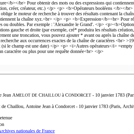
e Jean A
C
à
C
- 10 janvier 1783 (Par
MELOT
DE
HAILLOU
ONDORCET
de Chaillou, Antoine Jean à Condorcet - 10 janvier 1783 (Paris, Archiv
retenue
lon
Archives nationales de France