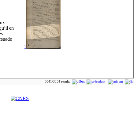
eux
qu’il en
es
ersuade
1
3041/3854 results