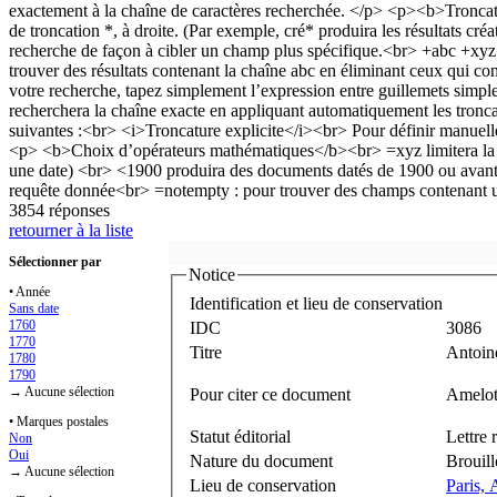
3854 réponses
retourner à la liste
Sélectionner par
Notice
• Année
Identification et lieu de conservation
Sans date
1760
IDC
3086
1770
Titre
Antoin
1780
1790
→ Aucune sélection
Pour citer ce document
Amelot 
• Marques postales
Statut éditorial
Lettre 
Non
Oui
Nature du document
Brouil
→ Aucune sélection
Lieu de conservation
Paris, 