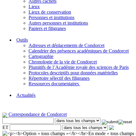
Autres cachets
Lieux
Lieux de conservation
Personnes et institutions
Autres personnes et institutions
Papiers et filigranes
Outils
Adresses et déplacements de Condorcet
Calendrier des présences académiques de Condorcet
Cartographie
Chronologie de la vie de Condorcet
Plumitifs de l’Académie royale des sciences de Paris
Protocoles descriptifs pour données matérielles
Répertoire sélectif des filigranes
Ressources documentaires
Actualités
Correspondance de Condorcet
ET