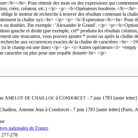
an A
C
à
C
- 7 juin 1783 [autre lettre
MELOT
DE
HAILLOU
ONDORCET
haillou, Antoine Jean à Condorcet - 7 juin 1783 [autre lettre] (Paris, 
nue
ives nationales de France
. 277-278