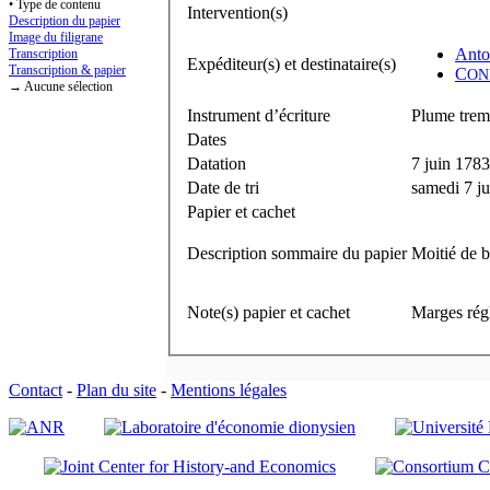
• Type de contenu
Intervention(s)
Description du papier
Image du filigrane
Anto
Transcription
Expéditeur(s) et destinataire(s)
Transcription & papier
C
ON
→ Aucune sélection
Instrument d’écriture
Plume trem
Dates
Datation
7 juin 1783 
Date de tri
samedi 7 j
Papier et cachet
Description sommaire du papier
Moitié de b
Note(s) papier et cachet
Marges régl
Contact
-
Plan du site
-
Mentions légales