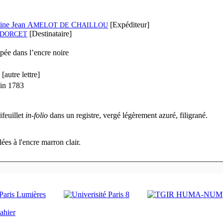
ine Jean A
C
[Expéditeur]
MELOT
DE
HAILLOU
[Destinataire]
DORCET
pée dans l’encre noire
[autre lettre]
uin 1783
ifeuillet
in-folio
dans un registre, vergé légèrement azuré, filigrané.
ées à l'encre marron clair.