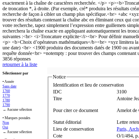
3856 réponses
retourner à la liste
Sélectionner par
Notice
• Année
Identification et lieu de conservation
Sans date
1760
IDC
3100
1770
Titre
Antoine Je
1780
1790
→ Aucune sélection
Pour citer ce document
Amelot de C
• Marques postales
Statut éditorial
Lettre rete
Non
Oui
Lieu de conservation
Paris, Arch
→ Aucune sélection
Cote
O/1/494, p