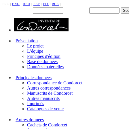
FRA
|
ENG
|
DEU
|
ESP
|
ITA
|
RUS
|
Back office : Id.
Mot de passe
Présentation
Le projet
L’équipe
Principes d'édition
Base de données
Données matérielles
Principales données
Correspondance de Condorcet
Autres correspondances
Manuscrits de Condorcet
Autres manuscrits
Imprimés
Catalogues de vente
Autres données
Cachets de Condorcet