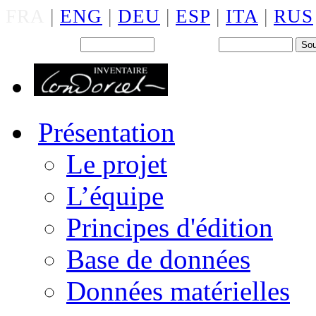
FRA
|
ENG
|
DEU
|
ESP
|
ITA
|
RUS
Back office : Id.
Mot de passe
Présentation
Le projet
L’équipe
Principes d'édition
Base de données
Données matérielles