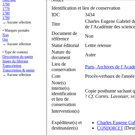
1760
Identification et lieu de conservation
1770
1780
IDC
3434
1790
Charles Eugene Gabriel d
→ Aucune sélection
Titre
de l’Académie des sciences
• Marques postales
Document de
Non
Non
référence
Oui
→ Aucune sélection
Statut éditorial
Lettre retenue
Nature du
• Type de contenu
Autre
Description du papier
document
Image du filigrane
Lieu de
Transcription
Paris, Archives de l’Acad
conservation
Transcription & papier
→ Aucune sélection
Cote
Procès-verbaux de l'année 
Note(s)
interne(s)
Copie posthume sachant q
identification
?
Cf
.
Corres. Lavoisier
, v
et lieu de
conservation
Intervention(s)
Expéditeur(s) et
Charles Eugene Gab
destinataire(s)
C
[Desti
ONDORCET