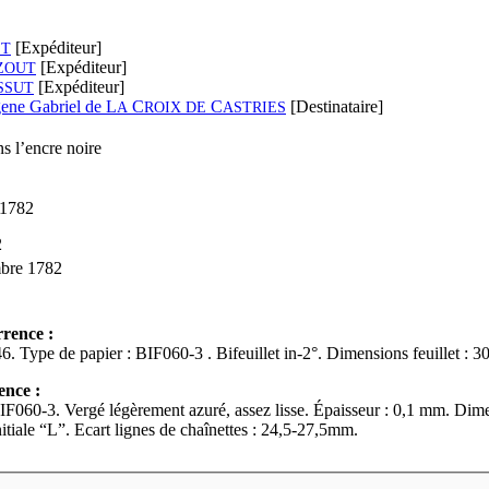
[Expéditeur]
ET
[Expéditeur]
ZOUT
[Expéditeur]
SSUT
ene Gabriel de L
C
C
[Destinataire]
A
ROIX DE
ASTRIES
s l’encre noire
1782
2
bre 1782
rrence :
Ff. début/fin : 45-46. Type de papier : BIF060-3 . Bifeuillet in-2°. Dimensions
ence :
IF060-3. Vergé légèrement azuré, assez lisse. Épaisseur : 0,1 mm. Dimen
tiale “L”. Ecart lignes de chaînettes : 24,5-27,5mm.