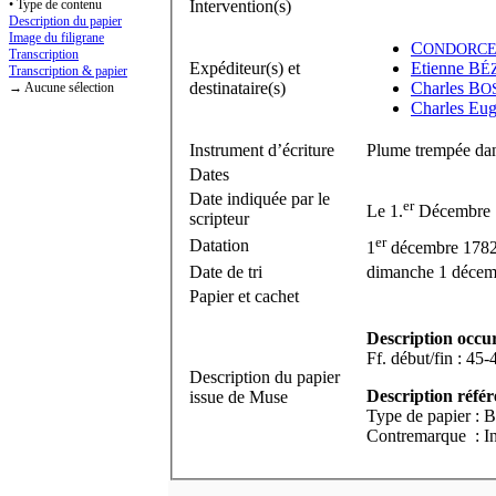
• Type de contenu
Intervention(s)
Description du papier
Image du filigrane
C
ONDORC
Transcription
Expéditeur(s) et
Etienne B
É
Transcription & papier
destinataire(s)
Charles B
→ Aucune sélection
O
Charles Eug
Instrument d’écriture
Plume trempée dan
Dates
Date indiquée par le
er
Le 1.
Décembre 
scripteur
er
Datation
1
décembre 178
Date de tri
dimanche 1 décem
Papier et cachet
Description occu
Description du papier
Description référ
issue de Muse
Type de papier : B
Contremarque : Ini