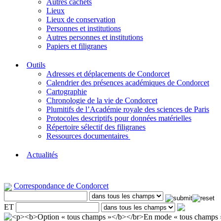
Autres cachets
Lieux
Lieux de conservation
Personnes et institutions
Autres personnes et institutions
Papiers et filigranes
Outils
Adresses et déplacements de Condorcet
Calendrier des présences académiques de Condorcet
Cartographie
Chronologie de la vie de Condorcet
Plumitifs de l’Académie royale des sciences de Paris
Protocoles descriptifs pour données matérielles
Répertoire sélectif des filigranes
Ressources documentaires
Actualités
Correspondance de Condorcet
ET