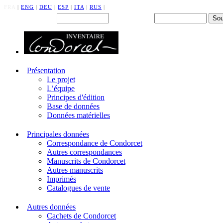
FRA
|
ENG
|
DEU
|
ESP
|
ITA
|
RUS
|
Back office : Id.
Mot de passe
Présentation
Le projet
L’équipe
Principes d'édition
Base de données
Données matérielles
Principales données
Correspondance de Condorcet
Autres correspondances
Manuscrits de Condorcet
Autres manuscrits
Imprimés
Catalogues de vente
Autres données
Cachets de Condorcet