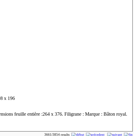
 feuillet : 308 x 196
sions feuille entière :264 x 376. Filigrane : Marque : Bâton royal.
3661/3854 results