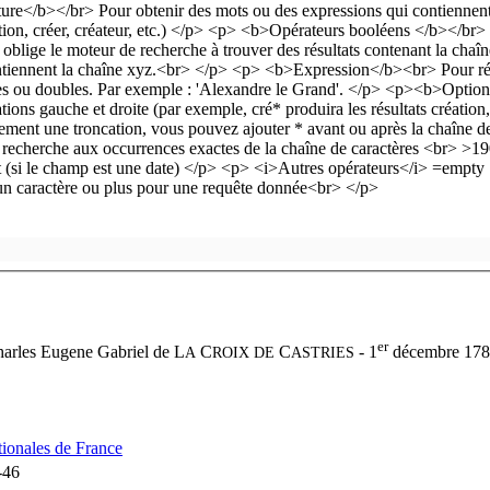
er
arles Eugene Gabriel de L
C
C
- 1
décembre 1782
A
ROIX DE
ASTRIES
tionales de France
-46