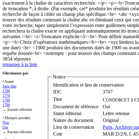
3854 réponses
retourner à la liste
Sélectionner par
Notice
• Année
Identification et lieu de conservation
Sans date
1760
IDC
3707
1770
Titre
C
à
Ch
ONDORCET
1780
1790
Document de référence
Oui
→ Aucune sélection
Statut éditorial
Lettre retenue
• Marques postales
Nature du document
Original
Non
Lieu de conservation
Paris, Archives na
Oui
→ Aucune sélection
Cote
MAR D/2/9, f. 45