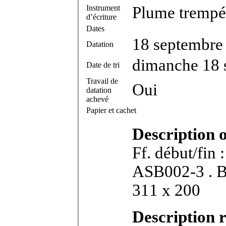
Instrument
Plume trempée
d’écriture
Dates
18 septembre
Datation
dimanche 18 
Date de tri
Travail de
Oui
datation
achevé
Papier et cachet
Description 
Ff. début/fin 
ASB002-3 . Bifeuillet in-2°. Dimensions feuillet :
311 x 200
Description r