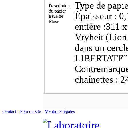
Type de papie
Description
du papier
Épaisseur : 0
issue de
Muse
entière :311 x
Vryheit (Lion sur un socle portant “VRYHEYT”
dans un cer
LIBERTATE”) 
Contremarque
chaînettes : 
Contact
-
Plan du site
-
Mentions légales