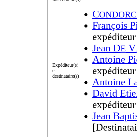
C
ONDORC
François P
expéditeur
Jean D
V
E
Antoine Pi
Expéditeur(s)
expéditeur
et
destinataire(s)
Antoine La
David Eti
expéditeur
Jean Bapti
[Destinatai