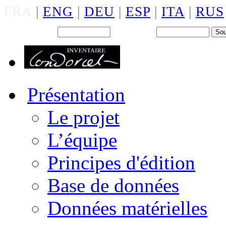
FRA
|
ENG
|
DEU
|
ESP
|
ITA
|
RUS
Back office : Id.
Mot de passe
Présentation
Le projet
L’équipe
Principes d'édition
Base de données
Données matérielles