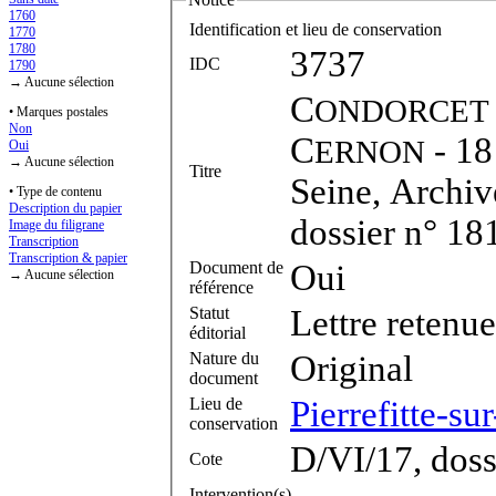
1760
Identification et lieu de conservation
1770
1780
3737
IDC
1790
→ Aucune sélection
C
ONDORCET
• Marques postales
Non
C
- 18
ERNON
Oui
→ Aucune sélection
Titre
Seine, Archiv
• Type de contenu
Description du papier
dossier n° 18
Image du filigrane
Transcription
Transcription & papier
Document de
Oui
→ Aucune sélection
référence
Statut
Lettre retenue
éditorial
Nature du
Original
document
Lieu de
Pierrefitte-su
conservation
D/VI/17, doss
Cote
Intervention(s)