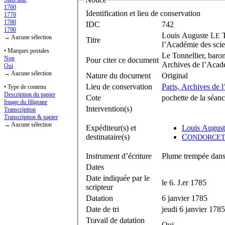
1760
Identification et lieu de conservation
1770
1780
IDC
742
1790
Louis Auguste L
E
→ Aucune sélection
Titre
l’Académie des scie
• Marques postales
Le Tonnellier, baro
Non
Pour citer ce document
Archives de l’Acadé
Oui
→ Aucune sélection
Nature du document
Original
Lieu de conservation
Paris, Archives de 
• Type de contenu
Description du papier
Cote
pochette de la séan
Image du filigrane
Intervention(s)
Transcription
Transcription & papier
→ Aucune sélection
Expéditeur(s) et
Louis August
destinataire(s)
C
ONDORCE
Instrument d’écriture
Plume trempée dans 
Dates
Date indiquée par le
le 6. J.er 1785
scripteur
Datation
6 janvier 1785
Date de tri
jeudi 6 janvier 1785
Travail de datation
Oui