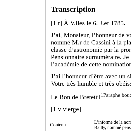
Transcription
[
1 r
]
À V.
lles
le 6. J.
er
1785.
J’ai, Monsieur, l’honneur de v
nommé M.
r
de Cassini à la pl
classe d’astronomie par la pr
Pensionnaire surnuméraire. Je 
l’académie de cette nominatio
J’ai l’honneur d’être avec un 
Votre très humble et très obéis
1
Paraphe bouc
Le B
on
de Breteüil
[
1 v
vierge]
L’informe de la nom
Contenu
Bailly, nommé pens