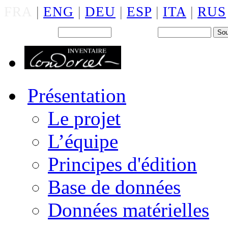
FRA
|
ENG
|
DEU
|
ESP
|
ITA
|
RUS
Back office : Id.
Mot de passe
Présentation
Le projet
L’équipe
Principes d'édition
Base de données
Données matérielles