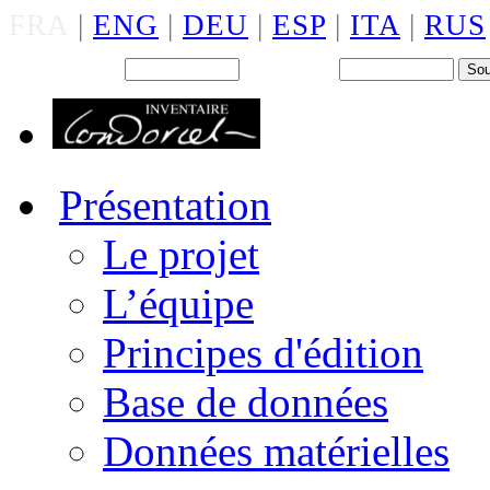
FRA
|
ENG
|
DEU
|
ESP
|
ITA
|
RUS
Back office : Id.
Mot de passe
Présentation
Le projet
L’équipe
Principes d'édition
Base de données
Données matérielles