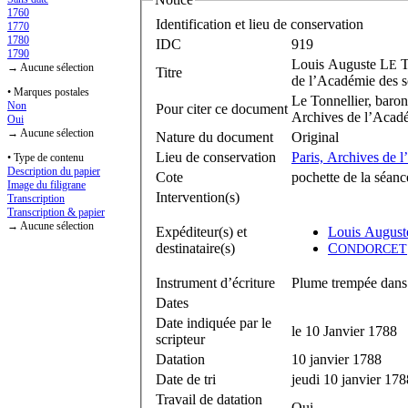
1760
Identification et lieu de conservation
1770
1780
IDC
919
1790
Louis Auguste L
E
→ Aucune sélection
Titre
de l’Académie des s
• Marques postales
Le Tonnellier, baron
Non
Pour citer ce document
Archives de l’Acadé
Oui
→ Aucune sélection
Nature du document
Original
Lieu de conservation
Paris, Archives de 
• Type de contenu
Description du papier
Cote
pochette de la séanc
Image du filigrane
Intervention(s)
Transcription
Transcription & papier
→ Aucune sélection
Expéditeur(s) et
Louis August
destinataire(s)
C
ONDORCET
Instrument d’écriture
Plume trempée dans 
Dates
Date indiquée par le
le 10 Janvier 1788
scripteur
Datation
10 janvier 1788
Date de tri
jeudi 10 janvier 178
Travail de datation
Oui